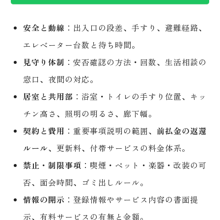
安全と動線
：出入口の段差、手すり、避難経路、
エレベーター台数と待ち時間。
見守り体制
：安否確認の方法・回数、生活相談の
窓口、夜間の対応。
居室と共用部
：浴室・トイレの手すり位置、キッ
チン高さ、照明の明るさ、廊下幅。
契約と費用
：重要事項説明の範囲、
前払金の返還
ルール
、更新料、付帯サービスの料金体系。
禁止・制限事項
：喫煙・ペット・楽器・改装の可
否、面会時間、ゴミ出しルール。
情報の開示
：登録情報やサービス内容の書面提
示、有料サービスの有無と金額。