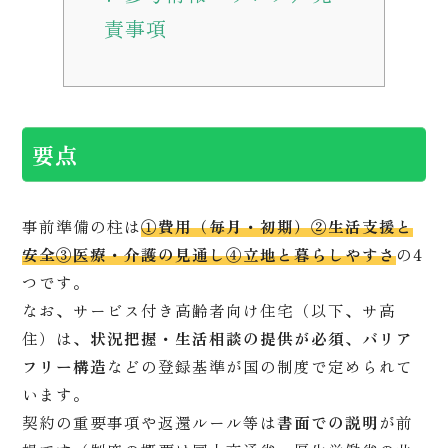
責事項
要点
事前準備の柱は
①費用（毎月・初期）②生活支援と
安全③医療・介護の見通し④立地と暮らしやすさ
の4
つです。
なお、サービス付き高齢者向け住宅（以下、サ高
住）は、
状況把握・生活相談の提供が必須
、
バリア
フリー構造
などの登録基準が国の制度で定められて
います。
契約の重要事項や返還ルール等は
書面での説明
が前