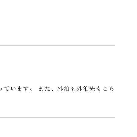
っています。 また、外泊も外泊先もこち
。