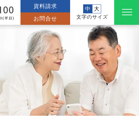
資料請求
100
中
大
文字のサイズ
0(平日)
お問合せ