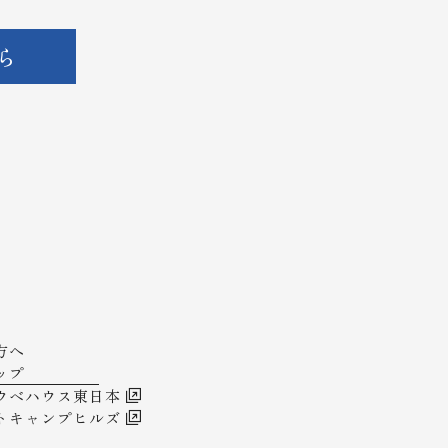
ら
方へ
ップ
ウベハウス東日本
トキャンプヒルズ