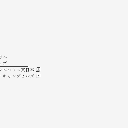
方へ
ップ
ウベハウス東日本
トキャンプヒルズ