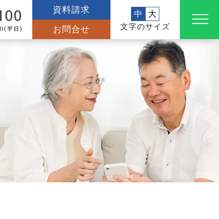
資料請求
100
中
大
文字のサイズ
0(平日)
お問合せ