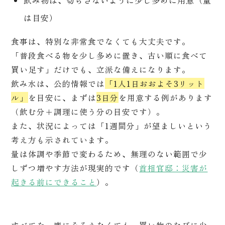
飲み物は、切らさないように少し多めに用意（量
は目安）
食事は、特別な非常食でなくても大丈夫です。
「普段食べる物を少し多めに置き、古い順に食べて
買い足す」だけでも、立派な備えになります。
飲み水は、公的情報では
「1人1日おおよそ3リット
ル」
を目安に、まずは
3日分
を用意する例があります
（飲む分＋調理に使う分の目安です）。
また、状況によっては「1週間分」が望ましいという
考え方も示されています。
量は体調や季節で変わるため、無理のない範囲で少
しずつ増やす方法が現実的です（
首相官邸：災害が
起きる前にできること
）。