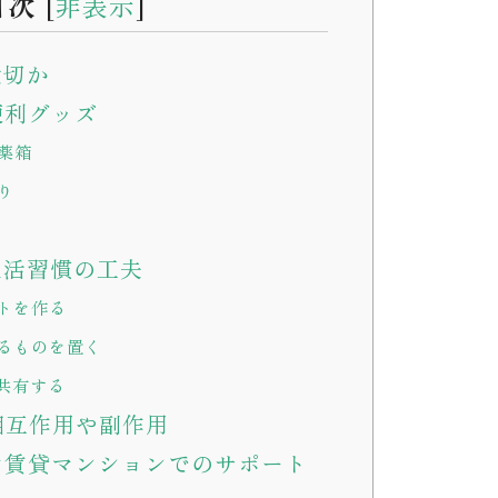
目次
[
非表示
]
大切か
便利グッズ
薬箱
り
活習慣の工夫
トを作る
るものを置く
共有する
相互作用や副作用
賃貸マンションでのサポート