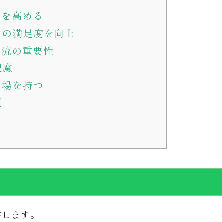
さを高める
々の満足度を向上
交流の重要性
配慮
の場を持つ
項
結します。